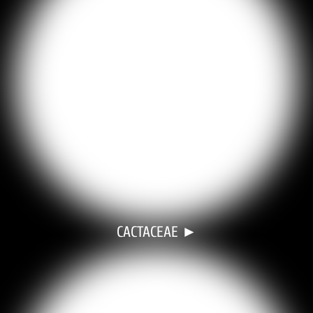
CACTACEAE ►