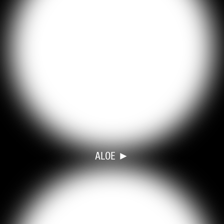
ALOE ►