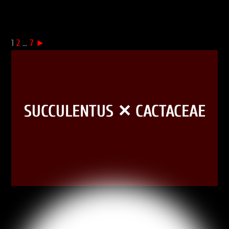
1
2
...
7
►
SUCCULENTUS ✕ CACTACEAE