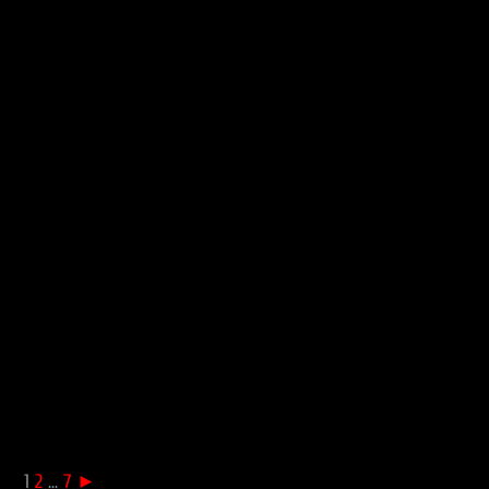
1
2
...
7
►