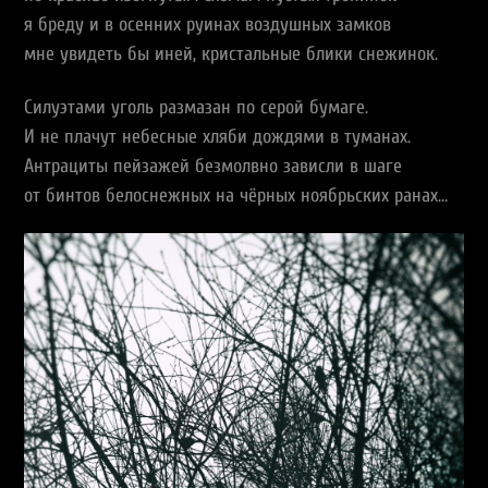
я бреду и в осенних руинах воздушных замков
мне увидеть бы иней, кристальные блики снежинок.
Силуэтами уголь размазан по серой бумаге.
И не плачут небесные хляби дождями в туманах.
Антрациты пейзажей безмолвно зависли в шаге
от бинтов белоснежных на чёрных ноябрьских ранах…