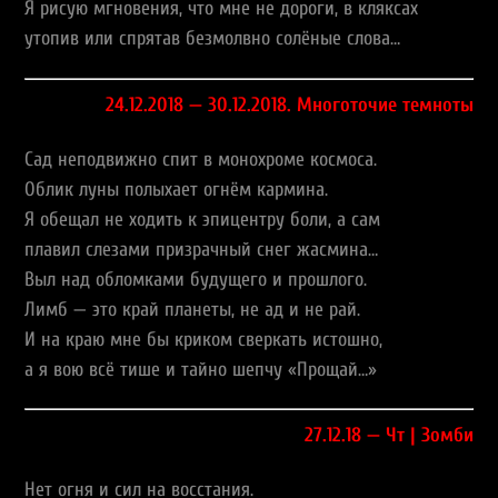
Я рисую мгновения, что мне не дороги, в кляксах
утопив или спрятав безмолвно солёные слова…
24.12.2018 — 30.12.2018. Многоточие темноты
Сад неподвижно спит в монохроме космоса.
Облик луны полыхает огнём кармина.
Я обещал не ходить к эпицентру боли, а сам
плавил слезами призрачный снег жасмина…
Выл над обломками будущего и прошлого.
Лимб — это край планеты, не ад и не рай.
И на краю мне бы криком сверкать истошно,
а я вою всё тише и тайно шепчу «Прощай…»
27.12.18 — Чт | Зомби
Нет огня и сил на восстания.