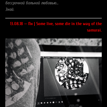
бессрочной больной любовью…
Знай.
13.08.18 — Пн | Some live, some die in the way of the
samurai.