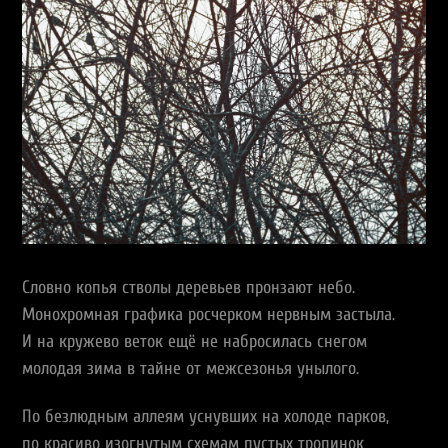
Словно копья стволы деревьев пронзают небо.
Монохромная графика росчерком нервным застыла.
И на кружево веток ещё не набросилась снегом
молодая зима в тайне от межсезонья унылого.
По безлюдным аллеям уснувших на холоде парков,
по красиво изогнутым схемам пустых тропинок